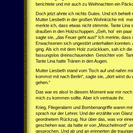
berichtete und mir auch zu Weihnachten ein Päck
Doch jetzt ahnte ich nichts Gutes. Und ich behielt 
Mutter Liesbeth in der großen Wohnküche mit mei
merkte ich, dass etwas nicht stimmte. Tante Lina
draußen in den Holzschuppen. „Geh, hol` ein paar 
sagte sie, „das Feuer geht aus!“ Ich merkte, dass
Erwachsenen sich ungestört unterhalten konnten. 
ging. Als ich mit dem Holz zurückkam, sah ich di
fassungslos dreinschauenden Gesichter von Tant
Tante Lina hatte Tränen in den Augen.
Mutter Liesbeth stand vom Tisch auf und nahm mi
kommst mit nach Berlin“, sagte sie, „dort wirst du 
gehen.“
Das war es also! In diesem Moment war mir noch ni
mich zu kommen sollte. Aber ich vertraute ihr.
Krieg, Fliegeralarm und Bombenangriffe waren mir
sprach nur der Lehrer. Und der erzählte von Glanz
geordnetem Rückzug. Nur über das, was vor ein
geschehen war, da hatte er von „Meuchelmord“ un
gesprochen. Und ab und an erinnerten die traurige