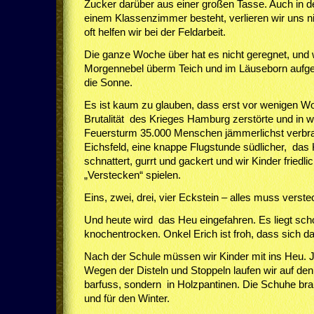
Zucker darüber aus einer großen Tasse. Auch in de
einem Klassenzimmer besteht, verlieren wir uns n
oft helfen wir bei der Feldarbeit.
Die ganze Woche über hat es nicht geregnet, und 
Morgennebel überm Teich und im Läuseborn aufgelö
die Sonne.
Es ist kaum zu glauben, dass erst vor wenigen Woc
Brutalität des Krieges Hamburg zerstörte und in 
Feuersturm 35.000 Menschen jämmerlichst verbra
Eichsfeld, eine knappe Flugstunde südlicher, das K
schnattert, gurrt und gackert und wir Kinder friedl
„Verstecken“ spielen.
Eins, zwei, drei, vier Eckstein – alles muss verste
Und heute wird das Heu eingefahren. Es liegt scho
knochentrocken. Onkel Erich ist froh, dass sich da
Nach der Schule müssen wir Kinder mit ins Heu. 
Wegen der Disteln und Stoppeln laufen wir auf de
barfuss, sondern in Holzpantinen. Die Schuhe bra
und für den Winter.