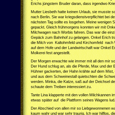
Erichs jüngstem Bruder daran, dass irgendwo Krie
Mutter Liesbeth hatte keinen Urlaub, sie musste s
nach Berlin. Sie war kriegsdienstverpflichtet bei 
nächsten Tag sollte es losgehen. Meine wenigen 
gepackt. Gleich frühmorgens konnten wir mit Onk
Milchwagen nach Worbis fahren. Das war die einzi
Gepäck zum Bahnhof zu gelangen. Onkel Erich tra
die Milch von Kaltohmfeld und Kirchomfeld nach 
auf dem Hofe und der Landwirtschaft war Onkel Er
Molkerei fest angestellt.
Der Morgen erwachte wie immer mit all den mir s
Der Hund schlug an, als die Pferde, Max und der 
Hühner gackerten, der Hahn krähte auf dem Mist,
und aus dem Schweinestall quietschten die Schwei
werden. Minka, die Katze, saß auf der Deichsel 
schaute dem Treiben interessiert zu.
Tante Lina klapperte mit den vollen Milchkannen im
etwas später auf die Plattform seines Wagens lud
Der Abschied von allen mir so Liebgewonnenen wa
kaum wahr und war sehr traurig. Ich war hilflos, 