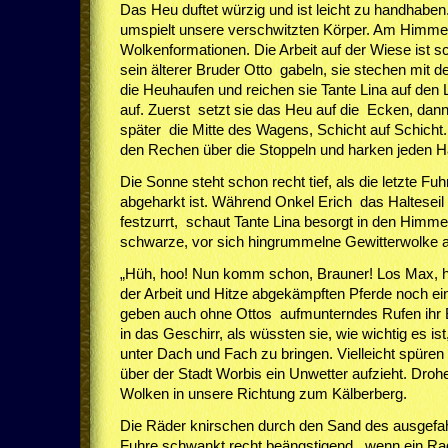
Das Heu duftet würzig und ist leicht zu handhabe
umspielt unsere verschwitzten Körper. Am Himmel
Wolkenformationen. Die Arbeit auf der Wiese ist s
sein älterer Bruder Otto gabeln, sie stechen mit d
die Heuhaufen und reichen sie Tante Lina auf den 
auf. Zuerst setzt sie das Heu auf die Ecken, dann 
später die Mitte des Wagens, Schicht auf Schicht.
den Rechen über die Stoppeln und harken jeden
Die Sonne steht schon recht tief, als die letzte F
abgeharkt ist. Während Onkel Erich das Halteseil
festzurrt, schaut Tante Lina besorgt in den Himme
schwarze, vor sich hingrummelne Gewitterwolke a
„Hüh, hoo! Nun komm schon, Brauner! Los Max, hüh
der Arbeit und Hitze abgekämpften Pferde noch ei
geben auch ohne Ottos aufmunterndes Rufen ihr 
in das Geschirr, als wüssten sie, wie wichtig es is
unter Dach und Fach zu bringen. Vielleicht spüre
über der Stadt Worbis ein Unwetter aufzieht. Droh
Wolken in unsere Richtung zum Kälberberg.
Die Räder knirschen durch den Sand des ausgefa
Fuhre schwankt recht beängstigend, wenn ein Rad 