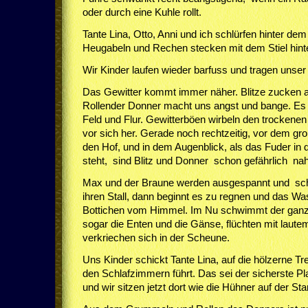
oder durch eine Kuhle rollt.
Tante Lina, Otto, Anni und ich schlürfen hinter de
Heugabeln und Rechen stecken mit dem Stiel hint
Wir Kinder laufen wieder barfuss und tragen unser
Das Gewitter kommt immer näher. Blitze zucken
Rollender Donner macht uns angst und bange. Es w
Feld und Flur. Gewitterböen wirbeln den trockenen
vor sich her. Gerade noch rechtzeitig, vor dem g
den Hof, und in dem Augenblick, als das Fuder in
steht, sind Blitz und Donner schon gefährlich nah
Max und der Braune werden ausgespannt und sch
ihren Stall, dann beginnt es zu regnen und das Wa
Bottichen vom Himmel. Im Nu schwimmt der ganz
sogar die Enten und die Gänse, flüchten mit laut
verkriechen sich in der Scheune.
Uns Kinder schickt Tante Lina, auf die hölzerne T
den Schlafzimmern führt. Das sei der sicherste Pl
und wir sitzen jetzt dort wie die Hühner auf der St