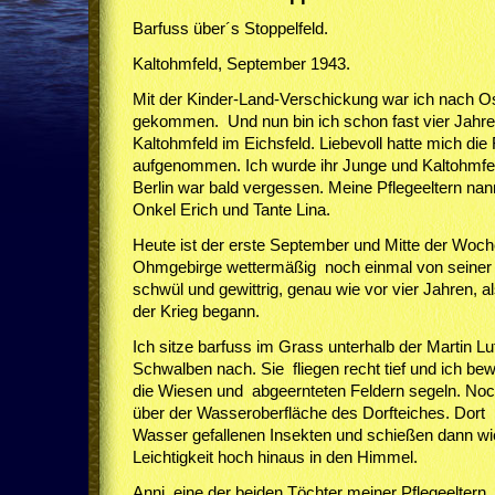
Barfuss über´s Stoppelfeld.
Kaltohmfeld, September 1943.
Mit der Kinder-Land-Verschickung war ich nach Os
gekommen. Und nun bin ich schon fast vier Jahre
Kaltohmfeld im Eichsfeld. Liebevoll hatte mich di
aufgenommen. Ich wurde ihr Junge und Kaltohmfe
Berlin war bald vergessen. Meine Pflegeeltern nan
Onkel Erich und Tante Lina.
Heute ist der erste September und Mitte der Woche
Ohmgebirge wettermäßig noch einmal von seiner b
schwül und gewittrig, genau wie vor vier Jahren, 
der Krieg begann.
Ich sitze barfuss im Grass unterhalb der Martin L
Schwalben nach. Sie fliegen recht tief und ich be
die Wiesen und abgeernteten Feldern segeln. Noch 
über der Wasseroberfläche des Dorfteiches. Dort
Wasser gefallenen Insekten und schießen dann wie
Leichtigkeit hoch hinaus in den Himmel.
Anni, eine der beiden Töchter meiner Pflegeeltern,