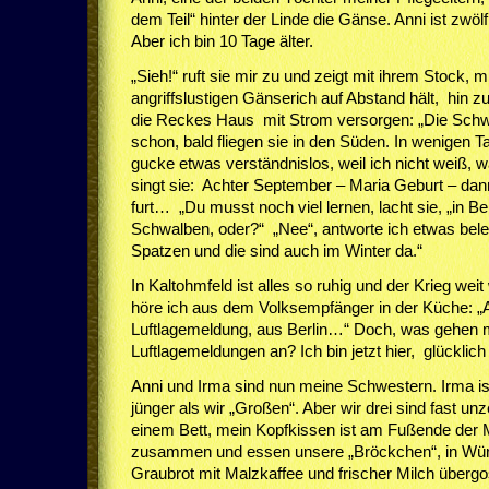
dem Teil“ hinter der Linde die Gänse. Anni ist zwölf
Aber ich bin 10 Tage älter.
„Sieh!“ ruft sie mir zu und zeigt mit ihrem Stock, 
angriffslustigen Gänserich auf Abstand hält, hin z
die Reckes Haus mit Strom versorgen: „Die Sch
schon, bald fliegen sie in den Süden. In wenigen T
gucke etwas verständnislos, weil ich nicht weiß, 
singt sie: Achter September – Maria Geburt – dan
furt… „Du musst noch viel lernen, lacht sie, „in Be
Schwalben, oder?“ „Nee“, antworte ich etwas beleidi
Spatzen und die sind auch im Winter da.“
In Kaltohmfeld ist alles so ruhig und der Krieg wei
höre ich aus dem Volksempfänger in der Küche: „
Luftlagemeldung, aus Berlin…“ Doch, was gehen 
Luftlagemeldungen an? Ich bin jetzt hier, glücklich
Anni und Irma sind nun meine Schwestern. Irma ist 
jünger als wir „Großen“. Aber wir drei sind fast unz
einem Bett, mein Kopfkissen ist am Fußende der M
zusammen und essen unsere „Bröckchen“, in Würf
Graubrot mit Malzkaffee und frischer Milch übergo