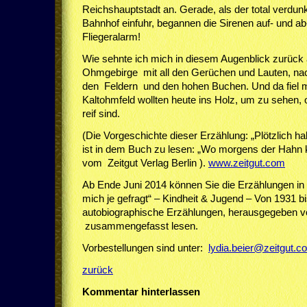
Reichshauptstadt an. Gerade, als der total verdunk
Bahnhof einfuhr, begannen die Sirenen auf- und ab
Fliegeralarm!
Wie sehnte ich mich in diesem Augenblick zurück a
Ohmgebirge mit all den Gerüchen und Lauten, na
den Feldern und den hohen Buchen. Und da fiel mi
Kaltohmfeld wollten heute ins Holz, um zu sehen,
reif sind.
(Die Vorgeschichte dieser Erzählung: „Plötzlich h
ist in dem Buch zu lesen: „Wo morgens der Hahn 
vom Zeitgut Verlag Berlin ).
www.zeitgut.com
Ab Ende Juni 2014 können Sie die Erzählungen in
mich je gefragt“ – Kindheit & Jugend – Von 1931 b
autobiographische Erzählungen, herausgegeben vom
zusammengefasst lesen.
Vorbestellungen sind unter:
lydia.beier@zeitgut.c
zurück
Kommentar hinterlassen