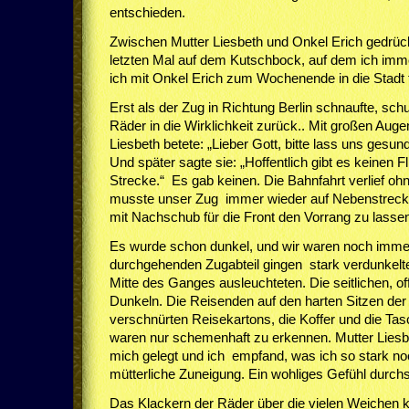
entschieden.
Zwischen Mutter Liesbeth und Onkel Erich gedrüc
letzten Mal auf dem Kutschbock, auf dem ich imme
ich mit Onkel Erich zum Wochenende in die Stadt f
Erst als der Zug in Richtung Berlin schnaufte, sc
Räder in die Wirklichkeit zurück.. Mit großen Auge
Liesbeth betete: „Lieber Gott, bitte lass uns ge
Und später sagte sie: „Hoffentlich gibt es keinen Fl
Strecke.“ Es gab keinen. Die Bahnfahrt verlief oh
musste unser Zug immer wieder auf Nebenstreck
mit Nachschub für die Front den Vorrang zu lasse
Es wurde schon dunkel, und wir waren noch immer
durchgehenden Zugabteil gingen stark verdunkelt
Mitte des Ganges ausleuchteten. Die seitlichen, of
Dunkeln. Die Reisenden auf den harten Sitzen der 
verschnürten Reisekartons, die Koffer und die Ta
waren nur schemenhaft zu erkennen. Mutter Liesb
mich gelegt und ich empfand, was ich so stark noc
mütterliche Zuneigung. Ein wohliges Gefühl durch
Das Klackern der Räder über die vielen Weichen k