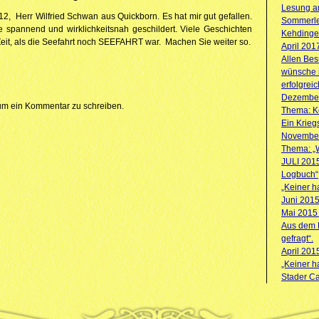
Lesung am
012, Herr Wilfried Schwan aus Quickborn. Es hat mir gut gefallen.
Sommerle
e spannend und wirklichkeitsnah geschildert. Viele Geschichten
Kehdinge
eit, als die Seefahrt noch SEEFAHRT war. Machen Sie weiter so.
April 201
Allen Be
wünsche 
erfolgrei
Dezember
m ein Kommentar zu schreiben.
Thema: Ke
Ein Krieg
November
Thema: „
JULI 201
Logbuch“
„Keiner ha
Juni 201
Mai 2015
Aus dem B
gefragt“.
April 201
„Keiner ha
Stader Ca