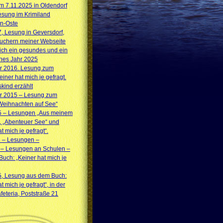
 7.11.2025 in Oldendorf
sung im Krimiland
n-Oste
7, Lesung in Geversdorf,
suchern meiner Webseite
ich ein gesundes und ein
ches Jahr 2025
 2016. Lesung zum
iner hat mich je gefragt.
skind erzählt
 2015 – Lesung zum
Weihnachten auf See“
5 – Lesungen „Aus meinem
, „Abenteuer See“ und
t mich je gefragt“.
5 – Lesungen –
 – Lesungen an Schulen –
uch: „Keiner hat mich je
5, Lesung aus dem Buch:
t mich je gefragt“, in der
feteria, Poststraße 21