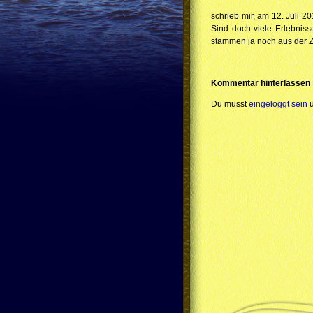
schrieb mir, am 12. Juli 2
Sind doch viele Erlebniss
stammen ja noch aus der Z
Kommentar hinterlassen
Du musst
eingeloggt sein
u