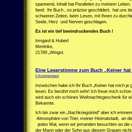
spannend, Inhalt hat Parallelen zu meinem Leben.
fand: Ihr Buch , so präzise geschildert, hat uns tie
schweren Zeiten, beim Lesen, mit Ihnen zu durchle
Seele, Herz und Nerven geschlagen.
Es ist ein tief beeindruckendes Buch !
Irmgard & Hubert
Mertin
21789 „Wingst.
Eine Leserstimme zum Buch „Keiner hat 
0 Kommentare
Inzwischen habe ich Ihr Buch „Keiner hat mich je 
lesen. Es berührt mich sehr! Ich freue mich schon
wird auch ein schönes Weihnachtsgeschenk für e
Bekannte.
Ich bin zwar ein „Nachkriegskind“ aber ich erinne
Atmosphäre von Trier, meiner Heimatstadt, an d
jedes Mal, wenn wir jemanden besuchten an die
der Mann oder der Sohn aus diesem Grauen nicht 