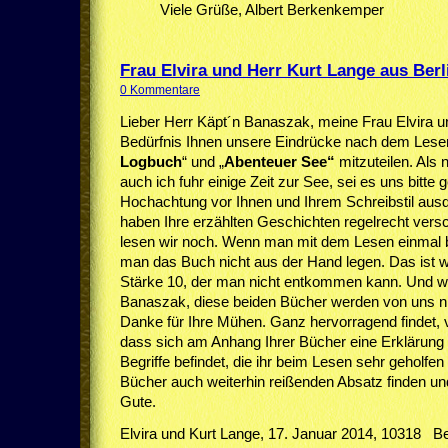
Viele Grüße, Albert Berkenkemper
Frau Elvira und Herr Kurt Lange aus Berl
0 Kommentare
Lieber Herr Käpt´n Banaszak, meine Frau Elvira u
Bedürfnis Ihnen unsere Eindrücke nach dem Lese
Logbuch
“ und „
Abenteuer See“
mitzuteilen. Als 
auch ich fuhr einige Zeit zur See, sei es uns bitte 
Hochachtung vor Ihnen und Ihrem Schreibstil aus
haben Ihre erzählten Geschichten regelrecht vers
lesen wir noch. Wenn man mit dem Lesen einmal 
man das Buch nicht aus der Hand legen. Das ist w
Stärke 10, der man nicht entkommen kann. Und wir 
Banaszak, diese beiden Bücher werden von uns ni
Danke für Ihre Mühen. Ganz hervorragend findet, 
dass sich am Anhang Ihrer Bücher eine Erklärun
Begriffe befindet, die ihr beim Lesen sehr geholfen
Bücher auch weiterhin reißenden Absatz finden u
Gute.
Elvira und Kurt Lange, 17. Januar 2014, 10318 Ber