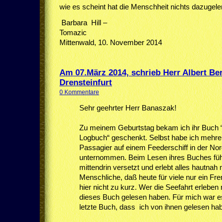
wie es scheint hat die Menschheit nichts dazugele
Barbara Hill –
Tomaz
Mittenwald, 10. November 2014
Am 07.März 2014, schrieb Herr Albert B
Drensteinfurt
0 Kommentare
Sehr geehrter Herr Banaszak!
Zu meinem Geburtstag bekam ich ihr Buch
Logbuch“ geschenkt. Selbst habe ich mehrer
Passagier auf einem Feederschiff in der No
unternommen. Beim Lesen ihres Buches fühl
mittendrin versetzt und erlebt alles hautnah
Menschliche, daß heute für viele nur ein Fr
hier nicht zu kurz. Wer die Seefahrt erleben 
dieses Buch gelesen haben. Für mich war es
letzte Buch, dass ich von ihnen gelesen ha