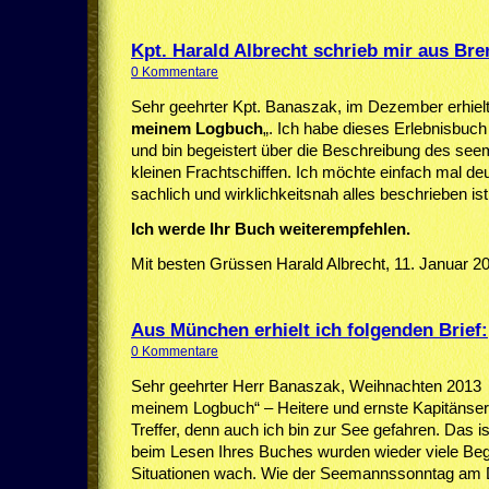
Kpt. Harald Albrecht schrieb mir aus Br
0 Kommentare
Sehr geehrter Kpt. Banaszak, im Dezember erhielt 
meinem
Logbuch
„. Ich habe dieses Erlebnisbuch
und bin begeistert über die Beschreibung des see
kleinen Frachtschiffen. Ich möchte einfach mal deu
sachlich und wirklichkeitsnah alles beschrieben ist!
Ich werde Ihr Buch weiterempfehlen.
Mit besten Grüssen Harald Albrecht, 11. Januar 
Aus München erhielt ich folgenden Brief:
0 Kommentare
Sehr geehrter Herr Banaszak, Weihnachten 2013 
meinem Logbuch“ – Heitere und ernste Kapitänser
Treffer, denn auch ich bin zur See gefahren. Das i
beim Lesen Ihres Buches wurden wieder viele Begr
Situationen wach. Wie der Seemannssonntag am 