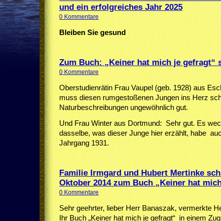
und ein erfolgreiches Jahr 2025
0 Kommentare
Bleiben Sie gesund
Zum Buch: „Keiner hat mich je gefragt“ 
0 Kommentare
Oberstudienrätin Frau Vaupel (geb. 1928) aus Es
muss diesen rumgestoßenen Jungen ins Herz schli
Naturbeschreibungen ungewöhnlich gut.
Und Frau Winter aus Dortmund: Sehr gut. Es wec
dasselbe, was dieser Junge hier erzählt, habe auch
Jahrgang 1931.
Familie Irmgard und Hubert Mertinke sch
Oktober 2014 zum Buch „Keiner hat mich 
0 Kommentare
Sehr geehrter, lieber Herr Banaszak, vermerkte H
Ihr Buch „Keiner hat mich je gefragt“ in einem Zu