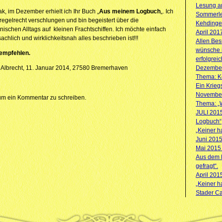
Lesung am
k, im Dezember erhielt ich Ihr Buch „
Aus meinem
Logbuch
„. Ich
Sommerle
egelrecht verschlungen und bin begeistert über die
Kehdinge
schen Alltags auf kleinen Frachtschiffen. Ich möchte einfach
April 201
achlich und wirklichkeitsnah alles beschrieben ist!!!
Allen Be
wünsche 
rempfehlen.
erfolgrei
 Albrecht, 11. Januar 2014, 27580 Bremerhaven
Dezember
Thema: Ke
Ein Krieg
November
m ein Kommentar zu schreiben.
Thema: „
JULI 201
Logbuch“
„Keiner ha
Juni 201
Mai 2015
Aus dem B
gefragt“.
April 201
„Keiner ha
Stader Ca