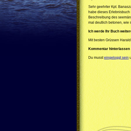
Sehr geehrter Kpt. Banasza
habe dieses Erlebnisbuch r
Beschreibung des seemänni
mal deutlich betonen, wie s
Ich werde Ihr Buch weite
Mit besten Grüssen Harald
Kommentar hinterlassen
Du musst
eingeloggt sein
u