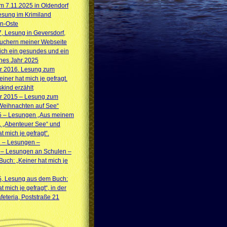
 7.11.2025 in Oldendorf
sung im Krimiland
n-Oste
7, Lesung in Geversdorf,
suchern meiner Webseite
ich ein gesundes und ein
ches Jahr 2025
 2016. Lesung zum
iner hat mich je gefragt.
skind erzählt
 2015 – Lesung zum
Weihnachten auf See“
5 – Lesungen „Aus meinem
, „Abenteuer See“ und
t mich je gefragt“.
5 – Lesungen –
 – Lesungen an Schulen –
uch: „Keiner hat mich je
5, Lesung aus dem Buch:
t mich je gefragt“, in der
feteria, Poststraße 21