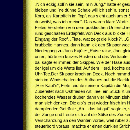
„Nich eckig soll´n sie sein, min Jung,“ hatte er ge
bleiben und ´ne dünne Schale will ich seh´n, sonst
Korb, als Kartoffeln im Topf, das sieht auch unser
du weißt, was ich meine“. Das waren klare Worte.
Fietes Verstehen von dem praktischen Unterschie
rund geschälten Erdäpfeln.Von Deck aus blickte H
Eingang der Roof. „Fiete, wat zeigt die Klock?“. „Gl
brubbelte Hannes, dann kann ick den Skipper weck
Niedergang zu Jans Kajüte: „Raise raise, Jan, gleic
unten, hörte ein kurzes Husten und das Vertraute:
da, sagte er immer, der Skipper. Wie der Hase au
der Igel um die Wette lief. Auf dem Herd, kochte 
Uhr-Tee.Der Skipper kroch an Deck. Noch rammdö
sich im Windschatten des Aufbaues auf die Back
„Hier Käpt’n“, Fiete reichte seinem Kapitän die M
Zubereitet nach Ostfriesen Art. Tee, ein Stück Klun
kochendes Wasser drüber, dann vier Minuten zie
man sich denken. Die gib´s erst wieder frisch im 
dampfenden Getränk: „Ah – das tut gut“ sagte er, 
der Zunge und freute sich auf die Süße des Zuckers
Verschanzung an den Wanten vorbei, weit rüber z
steuerbord voraus, machte er einen dunklen Strich 