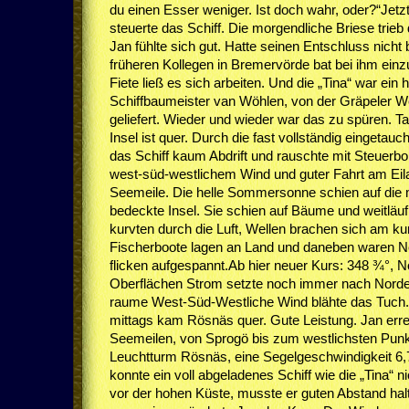
du einen Esser weniger. Ist doch wahr, oder?“Jetz
steuerte das Schiff. Die morgendliche Briese trieb 
Jan fühlte sich gut. Hatte seinen Entschluss nicht 
früheren Kollegen in Bremervörde bat bei ihm ein
Fiete ließ es sich arbeiten. Und die „Tina“ war ein
Schiffbaumeister van Wöhlen, von der Gräpeler Wer
geliefert. Wieder und wieder war das zu spüren. Ta
Insel ist quer. Durch die fast vollständig eingetau
das Schiff kaum Abdrift und rauschte mit Steuerb
west-süd-westlichem Wind und guter Fahrt am Eila
Seemeile. Die helle Sommersonne schien auf die 
bedeckte Insel. Sie schien auf Bäume und weitlä
kurvten durch die Luft, Wellen brachen sich am k
Fischerboote lagen an Land und daneben waren N
flicken aufgespannt.Ab hier neuer Kurs: 348 ¾°, 
Oberflächen Strom setzte noch immer nach Norde
raume West-Süd-Westliche Wind blähte das Tuch
mittags kam Rösnäs quer. Gute Leistung. Jan erre
Seemeilen, von Sprogö bis zum westlichsten Pun
Leuchtturm Rösnäs, eine Segelgeschwindigkeit 6,
konnte ein voll abgeladenes Schiff wie die „Tina“ n
vor der hohen Küste, musste er guten Abstand h