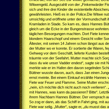
Witwengeld. Ausgezahlt von der „Finkenwärder Fi
sich und ihre drei Kinder die existentielle Absicher
gewährleisten. Hieß es in der Police.Die Witwe nu
umsichtig und eröffnete unter der Vormundschaft 
Kramladen in Stade. So kam es, dass Hannes Büttn
gleich um die Ecke in der Bungenstrasse wohnten, 
täglichen Besorgungen machten. Dort Fiete kennen 
blondem Haarschopf und einem Gesicht voller S
Ältester, mit seinen 14 Jahren schon längst aus de
der Mutter wo er konnte. Er sortierte die Waren, f
Gehweg vor dem Geschäft, lieferte Kunden bestel
träumte von der Seefahrt. Mutter machte sich Sorg
dass du wie unser Vadder endest“, sagte sie mit 
merkte wie er im Hafen den davon segelnden Sch
Büttner wusste davon, auch, dass Jan einen Junge
ernst meinte. Bei einem Einkauf erzählte Hannes
Fiete war Feuer und Flamme. Seine Mutter erschrak
„nein, ich möchte dich nicht auch noch verlieren“
mit Hannes, was kann da passieren? Bitte“. Letztli
ihrem Nachbarn Hannes Büttner. Der versprach au
So zog er dann, als das Schiff in Fahrt ging, mit 
Fiete war selig. „Mutter“, sagte er, „du musst das 