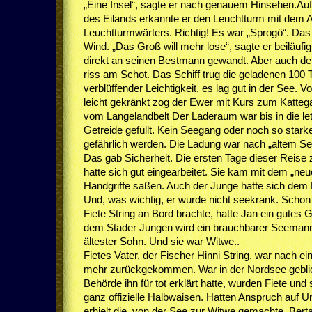
„Eine Insel“, sagte er nach genauem Hinsehen.Au
des Eilands erkannte er den Leuchtturm mit dem
Leuchtturmwärters. Richtig! Es war „Sprogö“. Das 
Wind. „Das Groß will mehr lose“, sagte er beiläufig
direkt an seinen Bestmann gewandt. Aber auch de
riss am Schot. Das Schiff trug die geladenen 100
verblüffender Leichtigkeit, es lag gut in der See. 
leicht gekränkt zog der Ewer mit Kurs zum Kattegat
vom Langelandbelt Der Laderaum war bis in die le
Getreide gefüllt. Kein Seegang oder noch so star
gefährlich werden. Die Ladung war nach „altem S
Das gab Sicherheit. Die ersten Tage dieser Reise 
hatte sich gut eingearbeitet. Sie kam mit dem „neue
Handgriffe saßen. Auch der Junge hatte sich dem 
Und, was wichtig, er wurde nicht seekrank. Schon
Fiete String an Bord brachte, hatte Jan ein gutes 
dem Stader Jungen wird ein brauchbarer Seemann.
ältester Sohn. Und sie war Witwe..
Fietes Vater, der Fischer Hinni String, war nach ei
mehr zurückgekommen. War in der Nordsee gebl
Behörde ihn für tot erklärt hatte, wurden Fiete un
ganz offizielle Halbwaisen. Hatten Anspruch auf U
erhielt die, von der See zur Witwe gemachte, Bert