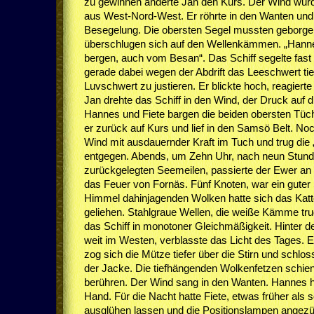
zu gewinnen änderte Jan den Kurs. Der Wind wurd
aus West-Nord-West. Er röhrte in den Wanten und 
Besegelung. Die obersten Segel mussten geborg
überschlugen sich auf den Wellenkämmen. „Hannes
bergen, auch vom Besan“. Das Schiff segelte fas
gerade dabei wegen der Abdrift das Leeschwert tie
Luvschwert zu justieren. Er blickte hoch, reagierte 
Jan drehte das Schiff in den Wind, der Druck auf d
Hannes und Fiete bargen die beiden obersten Tüch
er zurück auf Kurs und lief in den Samsö Belt. No
Wind mit ausdauernder Kraft im Tuch und trug die 
entgegen. Abends, um Zehn Uhr, nach neun Stunde
zurückgelegten Seemeilen, passierte der Ewer an 
das Feuer von Fornäs. Fünf Knoten, war ein guter
Himmel dahinjagenden Wolken hatte sich das Katt
geliehen. Stahlgraue Wellen, die weiße Kämme tr
das Schiff in monotoner Gleichmäßigkeit. Hinter d
weit im Westen, verblasste das Licht des Tages. 
zog sich die Mütze tiefer über die Stirn und schlo
der Jacke. Die tiefhängenden Wolkenfetzen schie
berühren. Der Wind sang in den Wanten. Hannes hie
Hand. Für die Nacht hatte Fiete, etwas früher als 
ausglühen lassen und die Positionslampen angezü