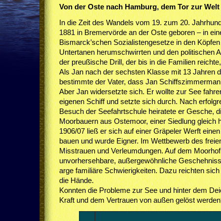
Von der Oste nach Hamburg, dem Tor zur Welt
In die Zeit des Wandels vom 19. zum 20. Jahrhun
1881 in Bremervörde an der Oste geboren – in eine
Bismarck’schen Sozialistengesetze in den Köpfen 
Untertanen herumschwirrten und den politischen A
der preußische Drill, der bis in die Familien reichte
Als Jan nach der sechsten Klasse mit 13 Jahren d
bestimmte der Vater, dass Jan Schiffszimmermann 
Aber Jan widersetzte sich. Er wollte zur See fahr
eigenen Schiff und setzte sich durch. Nach erfolg
Besuch der Seefahrtschule heiratete er Gesche, di
Moorbauern aus Ostemoor, einer Siedlung gleich h
1906/07 ließ er sich auf einer Gräpeler Werft ein
bauen und wurde Eigner. Im Wettbewerb des freien
Misstrauen und Verleumdungen. Auf dem Moorhof
unvorhersehbare, außergewöhnliche Geschehniss
arge familiäre Schwierigkeiten. Dazu reichten sic
die Hände.
Konnten die Probleme zur See und hinter dem Deic
Kraft und dem Vertrauen von außen gelöst werde