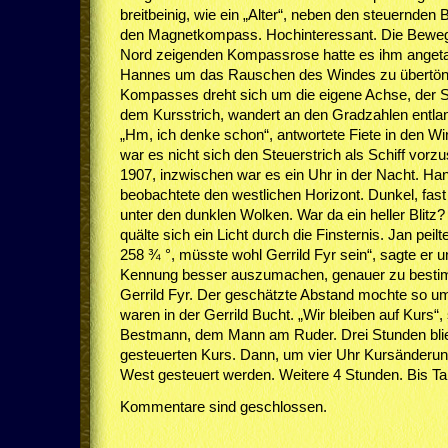
breitbeinig, wie ein „Alter“, neben den steuernde
den Magnetkompass. Hochinteressant. Die Beweg
Nord zeigenden Kompassrose hatte es ihm angetan. 
Hannes um das Rauschen des Windes zu übertönen
Kompasses dreht sich um die eigene Achse, der St
dem Kursstrich, wandert an den Gradzahlen entla
„Hm, ich denke schon“, antwortete Fiete in den Win
war es nicht sich den Steuerstrich als Schiff vorzus
1907, inzwischen war es ein Uhr in der Nacht. Ha
beobachtete den westlichen Horizont. Dunkel, fas
unter den dunklen Wolken. War da ein heller Blitz
quälte sich ein Licht durch die Finsternis. Jan pei
258 ¾ °, müsste wohl Gerrild Fyr sein“, sagte er
Kennung besser auszumachen, genauer zu bestim
Gerrild Fyr. Der geschätzte Abstand mochte so um
waren in der Gerrild Bucht. „Wir bleiben auf Kurs“
Bestmann, dem Mann am Ruder. Drei Stunden bli
gesteuerten Kurs. Dann, um vier Uhr Kursänderun
West gesteuert werden. Weitere 4 Stunden. Bis Ta
Kommentare sind geschlossen.