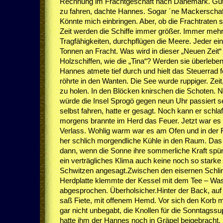
Rechnung im Frachtgeschäft nach Dänemark. Gut
zu fahren, dachte Hannes. Sogar ´ne Mackerschaft
Könnte mich einbringen. Aber, ob die Frachtraten 
Zeit werden die Schiffe immer größer. Immer meh
Tragfähigkeiten, durchpflügen die Meere. Jeder ei
Tonnen an Fracht. Was wird in dieser „Neuen Zeit“
Holzschiffen, wie die „Tina“? Werden sie überlebe
Hannes atmete tief durch und hielt das Steuerrad 
röhrte in den Wanten. Die See wurde ruppiger. Zeit
zu holen. In den Blöcken knirschen die Schoten.
würde die Insel Sprogö gegen neun Uhr passiert s
selbst fahren, hatte er gesagt. Noch kann er schla
morgens brannte im Herd das Feuer. Jetzt war es 
Verlass. Wohlig warm war es am Ofen und in der
her schlich morgendliche Kühle in den Raum. Das w
dann, wenn die Sonne ihre sommerliche Kraft spüren
ein verträgliches Klima auch keine noch so starke
Schwitzen angesagt.Zwischen den eisernen Schling
Herdplatte klemmte der Kessel mit dem Tee – Wass
abgesprochen. Überholsicher.Hinter der Back, auf
saß Fiete, mit offenem Hemd. Vor sich den Korb mi
gar nicht unbegabt, die Knollen für die Sonntagss
hatte ihm der Hannes noch in Gräpel beigebracht.