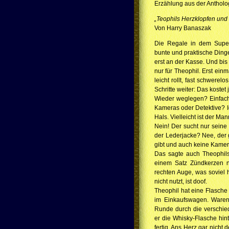
Erzählung aus der Antholo
„Teophils Herzklopfen und
Von Harry Banaszak
Die Regale in dem Superma
bunte und praktische Ding
erst an der Kasse. Und bis
nur für Theophil. Erst ein
leicht rollt, fast schwer
Schritte weiter: Das kostet 
Wieder weglegen? Einfach
Kameras oder Detektive? I
Hals. Vielleicht ist der Ma
Nein! Der sucht nur seine
der Lederjacke? Nee, der 
gibt und auch keine Kamer
Das sagte auch Theophil
einem Satz Zündkerzen n
rechten Auge, was soviel 
nicht nutzt, ist doof.
Theophil hat eine Flasche
im Einkaufswagen. Waren f
Runde durch die verschied
er die Whisky-Flasche hin
fertig. Ans Herz gar nicht