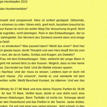
gie Herzklopfen 2010
 das Hundermarkbier“
rkt sind proppenvoll. Alles ist sortiert gestapelt. Glitzernde,
e scheinen zu rufen: Nimm mich, greif mich, bezahlen brauchst du
 zur Kasse ist noch ein weiter Weg! Die Versuchung ist groß. Nicht
mal zugreifen, nicht überlegen. Rein in den Einkaufswagen, der so
elos dahingleitet. Der Moment des Denkens kommt dann erst einige
ja Geld!
 so einstecken? Was passiert dann? Merkt das einer? Sind hier
ch glaube kaum, denkt Theophil und sein Herz klopft ihm bis zum
nn dort, der da im Sakko, Schlips und Kragen, ein Detektiv?
 Frau mit dem Einkaufswagen. Oder, vielleicht der junge Mann in
geht mit seinem Brot zu den Kassen. Möglich, dass es hier keine
as. Das kostet nur Geld. Und die Märkte müssen sparen.
s Nachbar. Und der muss es wissen. Letztens kam er doch mit
ach Hause. „Für umsonst“, meinte er, und zwinkerte mit dem
heißen sollte: Weißt Bescheid Kumpel, da istkeiner. Und wer das
 Whisky für 27,98 Mark und eine kleine Flasche Parfüm für 39,98
ür fast 70 Mark. Verflixt teuer, denkt er und dreht noch eine
enen Abteilungen. Beim Tierfutter ist nichts los. Schwupp steckt
ter den Hosenbund und das Parfüm in die Tasche. Jacke drüber,
 denken. Da soll mal einer was sehen können. Jetzt schnell zu den