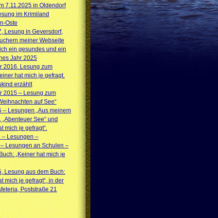
 7.11.2025 in Oldendorf
sung im Krimiland
n-Oste
7, Lesung in Geversdorf,
suchern meiner Webseite
ich ein gesundes und ein
ches Jahr 2025
 2016. Lesung zum
iner hat mich je gefragt.
skind erzählt
 2015 – Lesung zum
Weihnachten auf See“
5 – Lesungen „Aus meinem
, „Abenteuer See“ und
t mich je gefragt“.
5 – Lesungen –
 – Lesungen an Schulen –
uch: „Keiner hat mich je
5, Lesung aus dem Buch:
t mich je gefragt“, in der
feteria, Poststraße 21