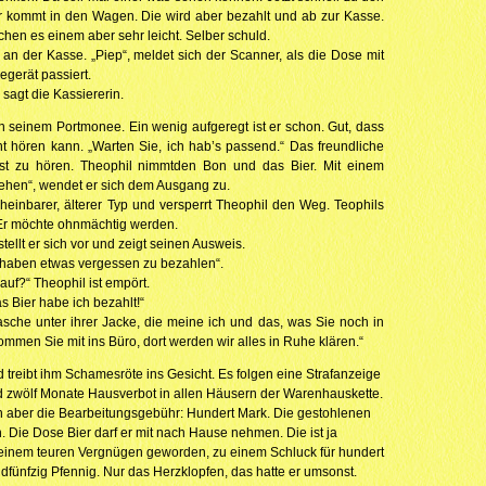
r kommt in den Wagen. Die wird aber bezahlt und ab zur Kasse.
achen es einem aber sehr leicht. Selber schuld.
 an der Kasse. „Piep“, meldet sich der Scanner, als die Dose mit
gerät passiert.
 sagt die Kassiererin.
in seinem Portmonee. Ein wenig aufgeregt ist er schon. Gut, dass
t hören kann. „Warten Sie, ich hab’s passend.“ Das freundliche
ist zu hören. Theophil nimmtden Bon und das Bier. Mit einem
sehen“, wendet er sich dem Ausgang zu.
cheinbarer, älterer Typ und versperrt Theophil den Weg. Teophils
. Er möchte ohnmächtig werden.
stellt er sich vor und zeigt seinen Ausweis.
e haben etwas vergessen zu bezahlen“.
uf?“ Theophil ist empört.
s Bier habe ich bezahlt!“
lasche unter ihrer Jacke, die meine ich und das, was Sie noch in
ommen Sie mit ins Büro, dort werden wir alles in Ruhe klären.“
treibt ihm Schamesröte ins Gesicht. Es folgen eine Strafanzeige
 zwölf Monate Hausverbot in allen Häusern der Warenhauskette.
ihn aber die Bearbeitungsgebühr: Hundert Mark. Die gestohlenen
 Die Dose Bier darf er mit nach Hause nehmen. Die ist ja
zu einem teuren Vergnügen geworden, zu einem Schluck für hundert
fünfzig Pfennig. Nur das Herzklopfen, das hatte er umsonst.