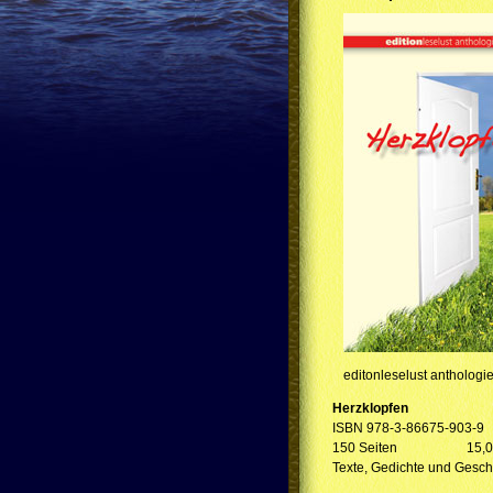
editonleselust anthologi
Herzklopfen
ISBN 978-3-86675-903-9
150 Seiten 15,00
Texte, Gedichte und Gesch