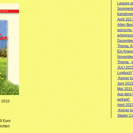
Lesung am
Sommerle
Kehdinge
April 201
Allen Be
wünsche 
erfolgrei
Dezember
Thema: Ke
Ein Krieg
November
Thema: „
JULI 201
Logbuch“
„Keiner ha
Juni 201
Mai 2015
Aus dem B
gefragt“.
e 2010
April 201
„Keiner ha
Stader Ca
 Euro
ichten