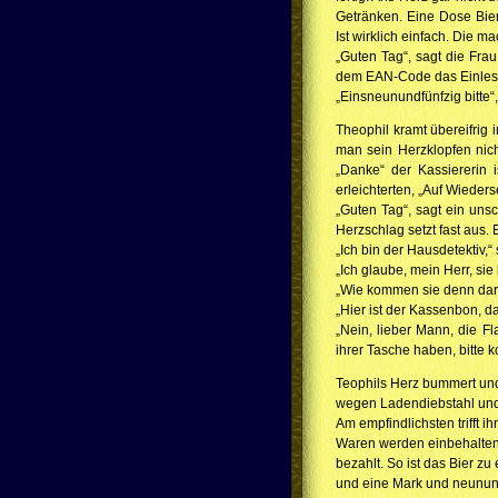
Getränken. Eine Dose Bie
Ist wirklich einfach. Die m
„Guten Tag“, sagt die Frau
dem EAN-Code das Einlese
„Einsneunundfünfzig bitte“,
Theophil kramt übereifrig 
man sein Herzklopfen nich
„Danke“ der Kassiererin 
erleichterten, „Auf Wieder
„Guten Tag“, sagt ein uns
Herzschlag setzt fast aus
„Ich bin der Hausdetektiv,“ 
„Ich glaube, mein Herr, si
„Wie kommen sie denn dara
„Hier ist der Kassenbon, da
„Nein, lieber Mann, die F
ihrer Tasche haben, bitte k
Teophils Herz bummert und 
wegen Ladendiebstahl und
Am empfindlichsten trifft 
Waren werden einbehalten.
bezahlt. So ist das Bier 
und eine Mark und neunund