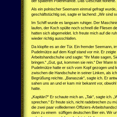
der späteren Polenmärkte. Das Geschäft florierte.
Als ein polnischer Seemann einmal gefragt wurde
geschäftstüchtig sei, sagte er lachend: „Wir sind 
Im Schiff wurde es langsam ruhiger. Der Maschini
laufen, der Koch spülte noch schnell die Fliesen 
hatten sich abgemeldet. Ich freute mich auf die ru
wieder richtig ausschlafen.
Da klopfte es an der Tür. Ein fremder Seemann, i
Pudelmütze auf dem Kopf stand vor mir. Er zeigte m
Arbeitshandschuhe und sagte: “Ihr Mate sagen, S
bringen.“ „Gut, gut, kommen sie rein.“ Der Mann tra
Pudelmütze hatte er sich vom Kopf gezogen und 
zwischen die Handschuhe in seiner Linken, als ic
Begrüßung reichte. „Banaszak“, sagte ich. Er antw
sahen uns an und er kam mir bekannt vor, obwohl 
hatte.
„Kapitän?“ Er schaute mich an. „Tak“, sagte ich. 
sprechen.“ Er freute sich, nicht radebrechen zu m
die zwei paar vollledernen Offiziers-Arbeitshands
dann zu einem süffigen deutschen Bier ein. Wir un