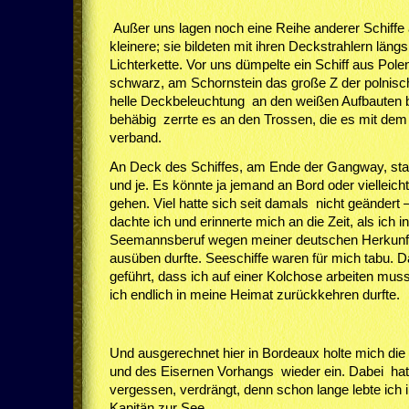
Außer uns lagen noch eine Reihe anderer Schiffe
kleinere; sie bildeten mit ihren Deckstrahlern läng
Lichterkette. Vor uns dümpelte ein Schiff aus Pole
schwarz, am Schornstein das große Z der polnische
helle Deckbeleuchtung an den weißen Aufbauten b
behäbig zerrte es an den Trossen, die es mit dem
verband.
An Deck des Schiffes, am Ende der Gangway, st
und je. Es könnte ja jemand an Bord oder vielleic
gehen. Viel hatte sich seit damals nicht geändert – 
dachte ich und erinnerte mich an die Zeit, als ich i
Seemannsberuf wegen meiner deutschen Herkunft
ausüben durfte. Seeschiffe waren für mich tabu. D
geführt, dass ich auf einer Kolchose arbeiten mus
ich endlich in meine Heimat zurückkehren durfte.
Und ausgerechnet hier in Bordeaux holte mich die 
und des Eisernen Vorhangs wieder ein. Dabei hatt
vergessen, verdrängt, denn schon lange lebte ich in
Kapitän zur See.