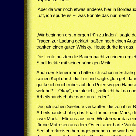
Aber da war noch etwas anderes hier in Bordeaux,
Luft, ich spürte es – was konnte das nur sein?
„Wir beginnen erst morgen früh zu laden“, sagte de
Fragen zur Ladung geklärt, saßen noch einen A
tranken einen guten Whisky. Heute durfte ich das, 
Die Leute nutzten die Bauernnacht zu einem ergie
Stadt lockte mit seiner sündigen Meile.
Auch der Steuermann hatte sich schon in Schale g
seinen Kopf durch die Tür und sagte: „Ich geh dan
gucke ich noch rüber auf den Polen wegen Hands
welche?“ „Okay“, meinte ich, „vielleicht hat da n
Arbeitshandschuhe ganz aus Leder.“
Die polnischen Seeleute verkauften die von ihrer R
Arbeitshandschuhe, das Paar für nur eine Mark, d
zwei Mark. Für uns aus dem Westen war das ei
für die Matrosen aus dem Osten aber harte Valuta.
Seefahrerkreisen herumgesprochen und war best