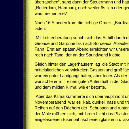
überraschen“, sang dann der Steuermann und hat
„Rotterdam, Hamburg, noch weiter östlich oder g
was meinen Sie?“
Nach 16 Stunden kam die richtige Order: „Bordea
laden.“
Mit Lotsenberatung schob sich das Schiff durch d
Gironde und Garonne bis nach Bordeaux. Ablaufe
Fahrt. Erst am späten Abend erreichten wir unser
roch nach Tang, der an der Spundwand klebte.
Gleich hinter den Lagerhäusern lag die Stadt mit i
mittelalterlichen verwinkelten Gassen und großflä
war ein guter Landgangshafen, aber teuer. Als der
wünschte er mir einen guten Aufenthalt in der Sta
und dem milden Klima, wie er betonte.
Aber das Klima kümmerte sich überhaupt nicht u
Novemberabend war es kalt, dunkel, nass und tr
Reihen auf den Dächern der Schuppen und ruhten
der Mole mühten sich, mit ihrem Licht das Pflaster
eingelassenen Eisenbahnschienen glänzen zu las