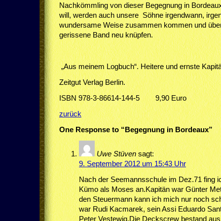
Nachkömmling von dieser Begegnung in Bordeau
will, werden auch unsere Söhne irgendwann, irge
wundersame Weise zusammen kommen und über i
gerissene Band neu knüpfen.
„Aus meinem Logbuch“. Heitere und ernste Kapit
Zeitgut Verlag Berlin.
ISBN 978-3-86614-144-5 9,90 Euro
zurück
One Response to “Begegnung in Bordeaux”
Uwe Stüven
sagt:
9. September 2012 um 15:43 Uhr
Nach der Seemannsschule im Dez.71 fing ic
Kümo als Moses an.Kapitän war Günter Mett
den Steuermann kann ich mich nur noch sc
war Rudi Kacmarek, sein Assi Eduardo Sant
Peter Vestewig.Die Deckscrew bestand aus