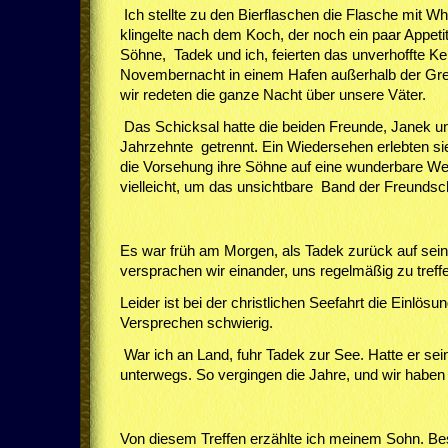
Ich stellte zu den Bierflaschen die Flasche mit W
klingelte nach dem Koch, der noch ein paar Appet
Söhne, Tadek und ich, feierten das unverhoffte Ken
Novembernacht in einem Hafen außerhalb der Gr
wir redeten die ganze Nacht über unsere Väter.
Das Schicksal hatte die beiden Freunde, Janek 
Jahrzehnte getrennt. Ein Wiedersehen erlebten sie
die Vorsehung ihre Söhne auf eine wunderbare 
vielleicht, um das unsichtbare Band der Freundsc
Es war früh am Morgen, als Tadek zurück auf sein
versprachen wir einander, uns regelmäßig zu treff
Leider ist bei der christlichen Seefahrt die Einlös
Versprechen schwierig.
War ich an Land, fuhr Tadek zur See. Hatte er sei
unterwegs. So vergingen die Jahre, und wir haben
Von diesem Treffen erzählte ich meinem Sohn. B